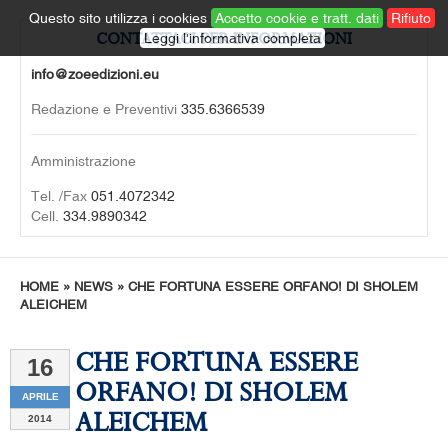
Questo sito utilizza i cookies
Accetto cookie e tratt. dati
Rifiuto
CONTATTACI PER INFORMAZIONI
Leggi l'informativa completa
info@zoeedizioni.eu
Redazione e Preventivi
335.6366539
Amministrazione
Tel. /Fax
051.4072342
Cell.
334.9890342
HOME
»
NEWS
»
CHE FORTUNA ESSERE ORFANO! DI SHOLEM
ALEICHEM
CHE FORTUNA ESSERE
16
ORFANO! DI SHOLEM
APRILE
ALEICHEM
2014