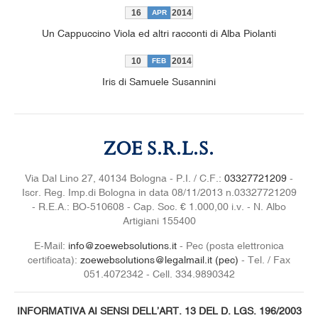
16
2014
APR
Un Cappuccino Viola ed altri racconti di Alba Piolanti
10
2014
FEB
Iris di Samuele Susannini
ZOE S.R.L.S.
Via Dal Lino 27, 40134 Bologna - P.I. / C.F.:
03327721209
-
Iscr. Reg. Imp.di Bologna in data 08/11/2013 n.03327721209
- R.E.A.: BO-510608 - Cap. Soc. € 1.000,00 i.v. - N. Albo
Artigiani 155400
E-Mail:
info@zoewebsolutions.it
- Pec (posta elettronica
certificata):
zoewebsolutions@legalmail.it (pec)
- Tel. / Fax
051.4072342 - Cell. 334.9890342
INFORMATIVA AI SENSI DELL’ART. 13 DEL D. LGS. 196/2003