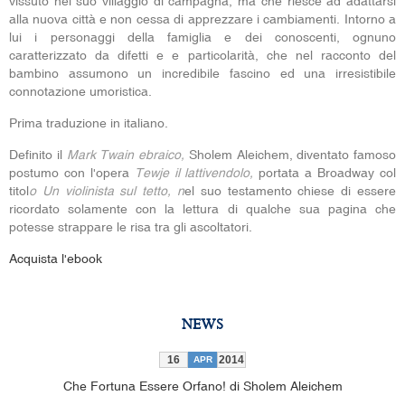
vissuto nel suo villaggio di campagna, ma che riesce ad adattarsi
alla nuova città e non cessa di apprezzare i cambiamenti. Intorno a
lui i personaggi della famiglia e dei conoscenti, ognuno
caratterizzato da difetti e e particolarità, che nel racconto del
bambino assumono un incredibile fascino ed una irresistibile
connotazione umoristica.
Prima traduzione in italiano.
Definito il
Mark Twain ebraico,
Sholem Aleichem, diventato famoso
postumo con l'opera
Tewje il lattivendolo,
portata a Broadway col
titol
o Un violinista sul tetto, n
el suo testamento chiese di essere
ricordato solamente con la lettura di qualche sua pagina che
potesse strappare le risa tra gli ascoltatori.
Acquista l'ebook
NEWS
16
2014
APR
Che Fortuna Essere Orfano! di Sholem Aleichem